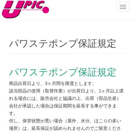
ナ
ビ
ゲ
ー
シ
パワステポンプ保証規定
ョ
ン
を
切
パワステポンプ保証規定
り
替
え
商品出荷日より、3ヶ月間を限度とします。
該当部品の使用（取替作業）が出荷日より、1ヶ月以上遅
れる場合には、販売会社と協議の上、出荷（部品生産）
会社が承認した場合は保証期間を延長する事ができま
す。
但し、保管状態が悪い場合（屋外、水分、ほこりの多い
場所）は、延長保証が認められませんのでご留意くださ