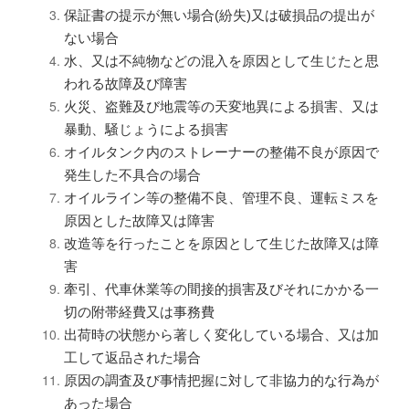
保証書の提示が無い場合(紛失)又は破損品の提出が
ない場合
水、又は不純物などの混入を原因として生じたと思
われる故障及び障害
火災、盗難及び地震等の天変地異による損害、又は
暴動、騒じょうによる損害
オイルタンク内のストレーナーの整備不良が原因で
発生した不具合の場合
オイルライン等の整備不良、管理不良、運転ミスを
原因とした故障又は障害
改造等を行ったことを原因として生じた故障又は障
害
牽引、代車休業等の間接的損害及びそれにかかる一
切の附帯経費又は事務費
出荷時の状態から著しく変化している場合、又は加
工して返品された場合
原因の調査及び事情把握に対して非協力的な行為が
あった場合