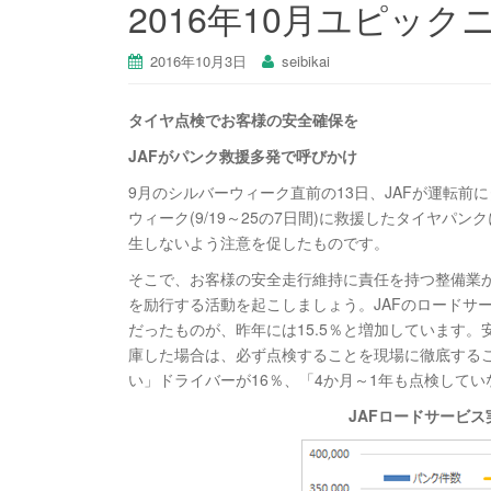
2016年10月ユピック
2016年10月3日
seibikai
タイヤ点検でお客様の安全確保を
JAFがパンク救援多発で呼びかけ
9月のシルバーウィーク直前の13日、JAFが運転
ウィーク(9/19～25の7日間)に救援したタイヤパ
生しないよう注意を促したものです。
そこで、お客様の安全走行維持に責任を持つ整備業
を励行する活動を起こしましょう。JAFのロードサー
だったものが、昨年には15.5％と増加しています
庫した場合は、必ず点検することを現場に徹底する
い」ドライバーが16％、「4か月～1年も点検してい
JAF
ロードサービス