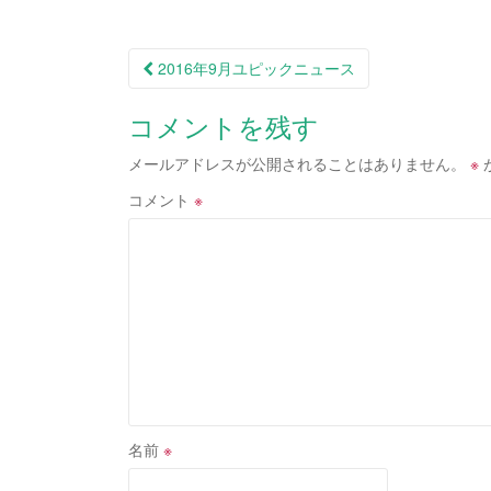
投
2016年9月ユピックニュース
稿
コメントを残す
ナ
ビ
メールアドレスが公開されることはありません。
※
ゲ
コメント
※
ー
シ
ョ
ン
名前
※