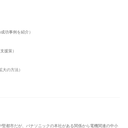
国の成功事例を紹介）
売支援策）
客拡大の方法）
中堅都市だが、パナソニックの本社がある関係から電機関連の中小