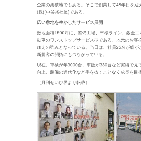
企業の集積地でもある。そこで創業して48年目を迎
(株)(中谷裕社長)である。
広い敷地を生かしたサービス展開
敷地面積1500坪に、整備工場、車検ライン、鈑金
動車のワンストップサービス型である。地元のお客
ゆえの強みとなっている。当日は、社員25名が総が
新規客の開拓にもつながっている。
現在、車検が年3000台、車販が330台など実績
向上、装備の近代化など手を抜くことなく成長を目
（月刊せいび界より転載）