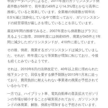
帝国データバンクによると、2011年度のガソリンスタンド倒
産件数が56件で、前年度の49件より14.3%増とかなり高率に
推移していると発表しています。全業種の倒産数が前年比
0.5％減と沈静化している中で際立っており、ガソリンスタン
ドの経営環境が厳しさを増していることを示しています。
最近6年間の推移でみると、2007年度から倒産数はグラフに
見るように急増、2008年度には倒産65件、廃業が345件と1年
間に減少したガソリンスタンドが、410件に達しています。
その後、倒産、廃業するガソリンスタンドは減少していまし
た。それが、昨年度になり等算数が増加に転じており、今後
も続くとみているようです。
それは、2010年6月の法律改定で、40年以上前に埋められた
地下タンクで、回収を要する猶予期限が2013年1月末に迫っ
ており、費用負担に耐えられない事業者の廃業が予想されて
いるからです。
一方では、ハイブリット車、電気自動車の普及拡大でガソリ
ンの市場が縮小することが確実視されており、ガソリンスタ
ンドの休廃業、解散、倒産が増加すると予想されています。