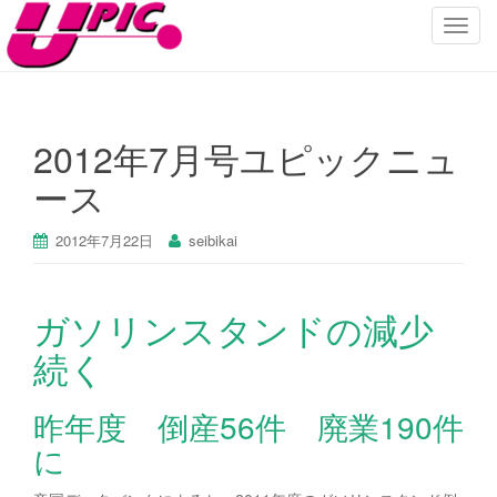
ナ
ビ
ゲ
ー
シ
2012年7月号ユピックニュ
ョ
ース
ン
を
切
2012年7月22日
seibikai
り
替
え
ガソリンスタンドの減少
続く
昨年度 倒産56件 廃業190件
に