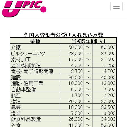
ナ
ビ
ゲ
ー
シ
ョ
ン
を
切
り
替
え