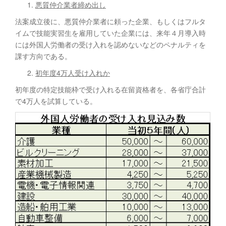
悪質仲介業者締め出し
法案成立後に、悪質仲介業者に頼った企業、もしくはフルタ
イムで技能実習生を雇用していた企業には、来年４月導入時
には外国人労働者の受け入れを認めないなどのペナルティを
課す方向である。
初年度
4
万人受け入れか
初年度の特定技能枠で受け入れる在留資格者を、各省庁合計
で4万人を試算している。