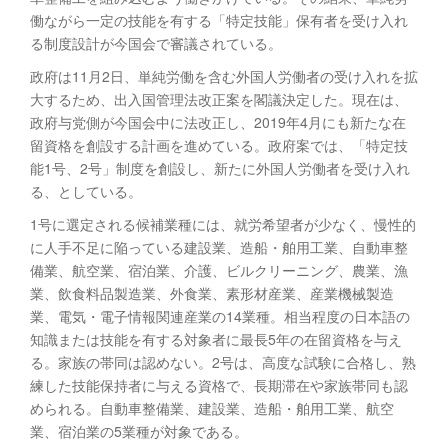
働ながら一定の技能を有する「特定技能」保有者を受け入れ
る制度設計が今国会で審議されている。
政府は11月2日、単純労働を含む外国人労働者の受け入れを拡
大するため、出入国管理法改正案を閣議決定した。現在は、
政府与党側が今国会中に法改正し、2019年4月にも新たな在
留資格を創設する計画を進めている。政府案では、「特定技
能1号、2号」制度を創設し、新たに外国人労働者を受け入れ
る、としている。
1号に選定される候補業種には、就労希望者が少なく、慢性的
に人手不足に陥っている建設業、造船・舶用工業、自動車整
備業、航空業、宿泊業、介護、ビルクリーニング、農業、漁
業、飲食料品製造業、外食業、素形材産業、産業機械製造
業、電気・電子情報関連産業の14業種。相当程度の日本語の
知識または技能を有する対象者に最長5年の在留資格を与え
る。家族の帯同は認めない。2号は、高度な試験に合格し、熟
練した技能保持者に与える資格で、長期滞在や家族帯同も認
められる。自動車整備業、建設業、造船・舶用工業、航空
業、宿泊業の5業種が対象である。