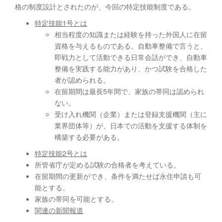
格の制度設計とされたのが、今回の特定技能制度である。
特定技能
1
号とは
相当程度の知識または経験を持った外国人に在留
資格を与えるものである。自動車整備で言うと、
即戦力として活動できる日常会話ができ、自動車
整備を実践する能力があり、かつ試験を合格した
者が認められる。
在留期間は最長5年間で、家族の帯同は認められ
ない。
受け入れ機関（企業）または登録支援機関（主に
業界団体等）が、日本での活動を支援する体制を
構築する必要がある。
特定技能
2
号とは
所管省庁が定める試験の合格者を考えている。
在留期間の更新ができ、条件を満たせば永住申請も可
能とする。
家族の帯同を可能とする。
関連の新聞報道