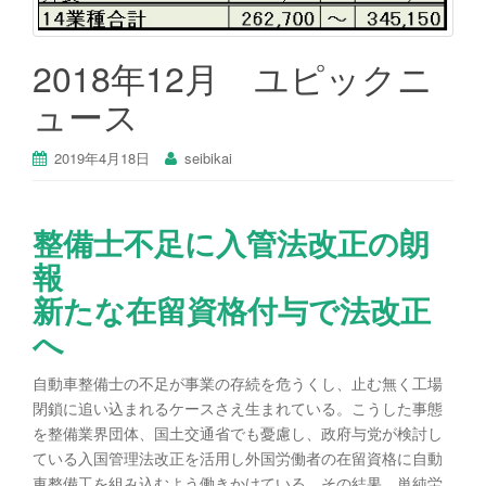
2018年12月 ユピックニ
ュース
2019年4月18日
seibikai
整備士不足に入管法改正の朗
報
新たな在留資格付与で法改正
へ
自動車整備士の不足が事業の存続を危うくし、止む無く工場
閉鎖に追い込まれるケースさえ生まれている。こうした事態
を整備業界団体、国土交通省でも憂慮し、政府与党が検討し
ている入国管理法改正を活用し外国労働者の在留資格に自動
車整備工を組み込むよう働きかけている。その結果、単純労