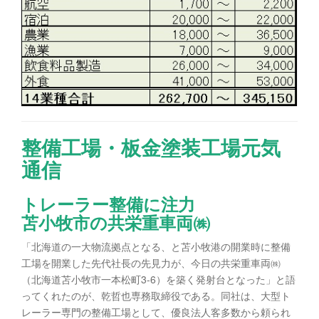
整備工場・板金塗装工場元気
通信
トレーラー整備に注力
苫小牧市の共栄重車両㈱
「北海道の一大物流拠点となる、と苫小牧港の開業時に整備
工場を開業した先代社長の先見力が、今日の共栄重車両㈱
（北海道苫小牧市一本松町3-6）を築く発射台となった」と語
ってくれたのが、乾哲也専務取締役である。同社は、大型ト
レーラー専門の整備工場として、優良法人客多数から頼られ