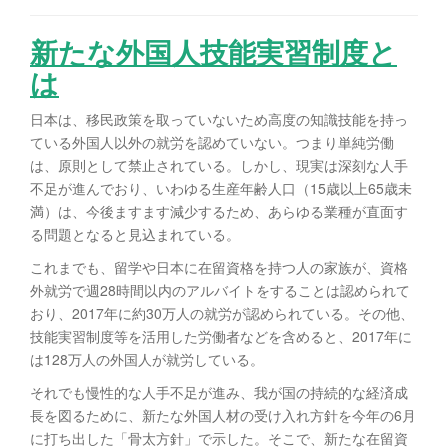
新たな外国人技能実習制度と
は
日本は、移民政策を取っていないため高度の知識技能を持っ
ている外国人以外の就労を認めていない。つまり単純労働
は、原則として禁止されている。しかし、現実は深刻な人手
不足が進んでおり、いわゆる生産年齢人口（15歳以上65歳未
満）は、今後ますます減少するため、あらゆる業種が直面す
る問題となると見込まれている。
これまでも、留学や日本に在留資格を持つ人の家族が、資格
外就労で週28時間以内のアルバイトをすることは認められて
おり、2017年に約30万人の就労が認められている。その他、
技能実習制度等を活用した労働者などを含めると、2017年に
は128万人の外国人が就労している。
それでも慢性的な人手不足が進み、我が国の持続的な経済成
長を図るために、新たな外国人材の受け入れ方針を今年の6月
に打ち出した「骨太方針」で示した。そこで、新たな在留資