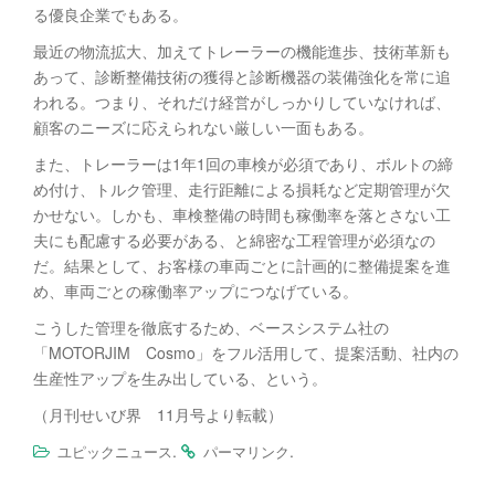
る優良企業でもある。
最近の物流拡大、加えてトレーラーの機能進歩、技術革新も
あって、診断整備技術の獲得と診断機器の装備強化を常に追
われる。つまり、それだけ経営がしっかりしていなければ、
顧客のニーズに応えられない厳しい一面もある。
また、トレーラーは1年1回の車検が必須であり、ボルトの締
め付け、トルク管理、走行距離による損耗など定期管理が欠
かせない。しかも、車検整備の時間も稼働率を落とさない工
夫にも配慮する必要がある、と綿密な工程管理が必須なの
だ。結果として、お客様の車両ごとに計画的に整備提案を進
め、車両ごとの稼働率アップにつなげている。
こうした管理を徹底するため、ベースシステム社の
「MOTORJIM Cosmo」をフル活用して、提案活動、社内の
生産性アップを生み出している、という。
（月刊せいび界 11月号より転載）
.
.
ユピックニュース
パーマリンク